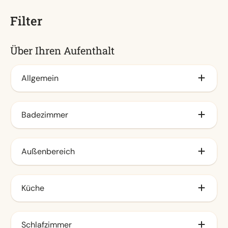
Filter
Über Ihren Aufenthalt
Allgemein
Klimaanlage
Badezimmer
Fliegengitter
Elektro-Kamin
Badezimmer ensuite (1)
Außenbereich
Begehbare Dusche
Zusätzliches Badezimmer
Abstellraum
Küche
Regendusche
Outdoor-Kamin
Lounge Set
Kombi-Mikrowelle (1)
Schlafzimmer