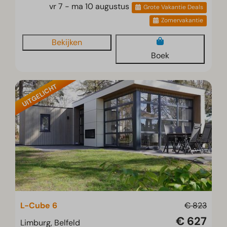
vr 7 - ma 10 augustus
Grote Vakantie Deals
Zomervakantie
Bekijken
Boek
UITGELICHT
L-Cube 6
€ 823
€ 627
Limburg, Belfeld