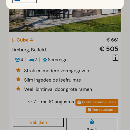
L-Cube 4
€ 661
€ 505
Limburg, Belfeld
4
2
Sommige
Strak en modern vormgegeven
Slim ingedeelde leefruimte
Veel lichtinval door grote ramen
vr 7 - ma 10 augustus
Grote Vakantie Deals
Zomervakantie
Bekijken
Boek