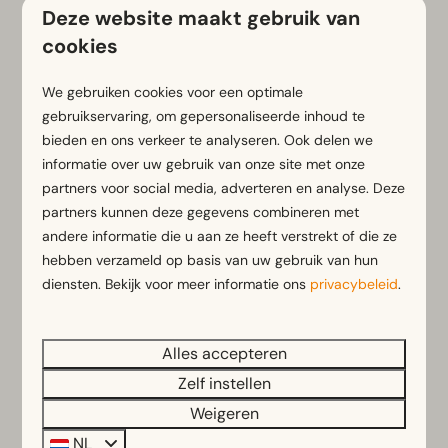
€ 396
Limburg, Belfeld
Deze website maakt gebruik van
cookies
4
2
Sommige
Compact en sfeervol verblijf
We gebruiken cookies voor een optimale
gebruikservaring, om gepersonaliseerde inhoud te
Vrolijk en eigentijds interieur
bieden en ons verkeer te analyseren. Ook delen we
Ruim terras met tuinset
informatie over uw gebruik van onze site met onze
partners voor social media, adverteren en analyse. Deze
vr 7 - ma 10 augustus
Grote Vakantie Deals
partners kunnen deze gegevens combineren met
Zomervakantie
andere informatie die u aan ze heeft verstrekt of die ze
hebben verzameld op basis van uw gebruik van hun
Bekijken
diensten. Bekijk voor meer informatie ons
privacybeleid
.
Boek
Alles accepteren
Zelf instellen
Weigeren
NL