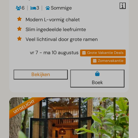
6
3
Sommige
Modern L-vormig chalet
Slim ingedeelde leefruimte
Veel lichtinval door grote ramen
vr 7 - ma 10 augustus
Grote Vakantie Deals
Zomervakantie
Bekijken
Boek
UITGELICHT