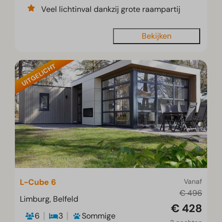
Veel lichtinval dankzij grote raampartij
Bekijken
UITGELICHT
L-Cube 6
Vanaf
€ 496
Limburg, Belfeld
€ 428
6
3
Sommige