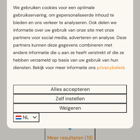
We gebruiken cookies voor een optimale
gebruikservaring, om gepersonaliseerde inhoud te
bieden en ons verkeer te analyseren. Ook delen we
Tiny House 2
Vanaf
informatie over uw gebruik van onze site met onze
€ 305
Limburg, Belfeld
partners voor social media, adverteren en analyse. Deze
€ 265
partners kunnen deze gegevens combineren met
2
1
Sommige
andere informatie die u aan ze heeft verstrekt of die ze
3 nachten
2 personen
Intiem verblijf voor twee
hebben verzameld op basis van uw gebruik van hun
personen
diensten. Bekijk voor meer informatie ons
privacybeleid
.
Slapen op hoogte
Met gedeelde hottub en vuurplaats
Alles accepteren
Zelf instellen
Bekijken
Weigeren
NL
Meer resultaten (19)